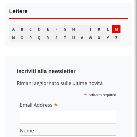
Lettere
A
B
C
D
E
F
G
H
I
J
K
L
M
N
O
P
Q
R
S
T
U
V
W
X
Y
Z
Iscriviti alla newsletter
Rimani aggiornato sulle ultime novità
*
indicates required
*
Email Address
Nome