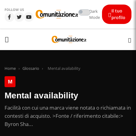
FOLLOW US
Il tuo
Dark
Mode
profilo
Home
›
Glossario
›
Mental availability
M
Mental availability
Facilità con cui una marca viene notata o richiamata in
contesti di acquisto. >Fonte / riferimento citabile:>
Byron Sha...