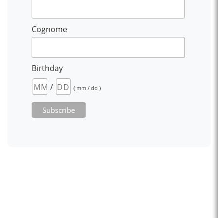
Cognome
Birthday
/
( mm / dd )