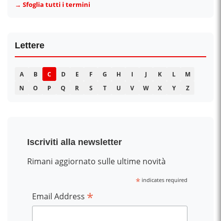
→ Sfoglia tutti i termini
Lettere
A
B
C
D
E
F
G
H
I
J
K
L
M
N
O
P
Q
R
S
T
U
V
W
X
Y
Z
Iscriviti alla newsletter
Rimani aggiornato sulle ultime novità
*
indicates required
*
Email Address