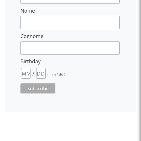
Nome
Cognome
Birthday
/
( mm / dd )