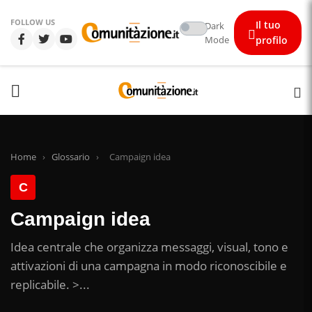
FOLLOW US
Il tuo
Dark
Mode
profilo
Home
›
Glossario
›
Campaign idea
C
Campaign idea
Idea centrale che organizza messaggi, visual, tono e
attivazioni di una campagna in modo riconoscibile e
replicabile. >...