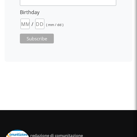
Birthday
/
( mm / dd )
redazione di comunitazione