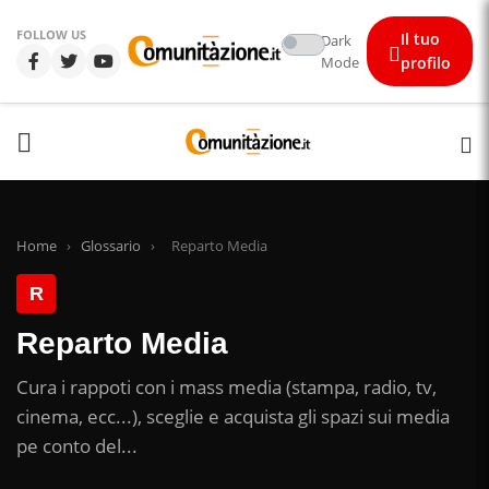
FOLLOW US
Il tuo
Dark
Mode
profilo
Home
›
Glossario
›
Reparto Media
R
Reparto Media
Cura i rappoti con i mass media (stampa, radio, tv,
cinema, ecc...), sceglie e acquista gli spazi sui media
pe conto del...