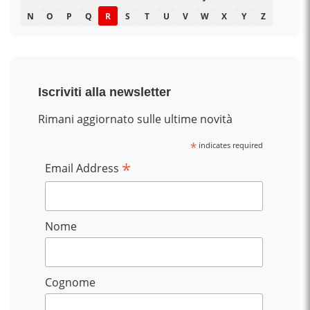
N
O
P
Q
R
S
T
U
V
W
X
Y
Z
Iscriviti alla newsletter
Rimani aggiornato sulle ultime novità
*
indicates required
*
Email Address
Nome
Cognome