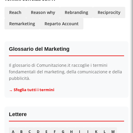
Reach
Reason why
Rebranding
Reciprocity
Remarketing
Reparto Account
Glossario del Marketing
Il glossario di Comunitazione.it raccoglie i termini
fondamentali del marketing, della comunicazione e della
pubblicità.
→ Sfoglia tutti i termini
Lettere
A
B
C
D
E
F
G
H
I
J
K
L
M