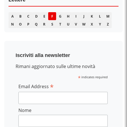
A
B
C
D
E
F
G
H
I
J
K
L
M
N
O
P
Q
R
S
T
U
V
W
X
Y
Z
Iscriviti alla newsletter
Rimani aggiornato sulle ultime novità
*
indicates required
*
Email Address
Nome