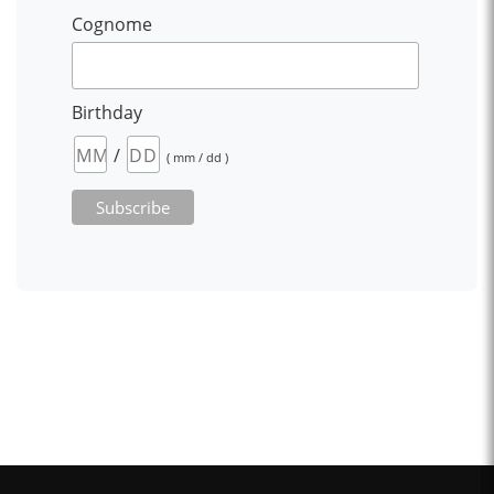
Cognome
Birthday
/
( mm / dd )