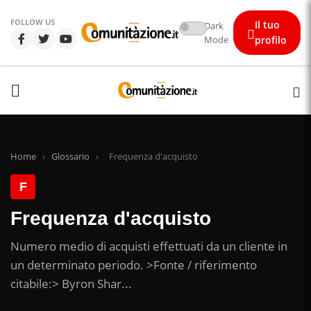
FOLLOW US
Il tuo
Dark
Mode
profilo
Home
›
Glossario
›
Frequenza d'acquisto
F
Frequenza d'acquisto
Numero medio di acquisti effettuati da un cliente in
un determinato periodo. >Fonte / riferimento
citabile:> Byron Shar...