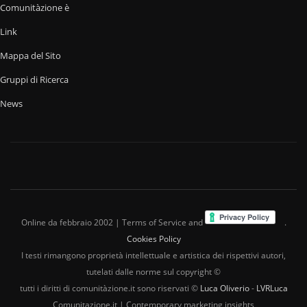
Comunitàzione è
Link
Mappa del Sito
Gruppi di Ricerca
News
Online da febbraio 2002 | Terms of Service and
.
Cookies Policy
I testi rimangono proprietà intellettuale e artistica dei rispettivi autori,
tutelati dalle norme sul copyright ©
tutti i diritti di comunitàzione.it sono riservati ©
Luca Oliverio
-
LVRLuca
Comunitazione.it | Contemporary marketing insights