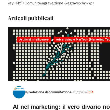
key=145">Comunit&agrave;zione &egrave;</a></p>
Articoli pubblicati
Artificial Intelligence
Advertising e MarTech (Marketing Te
By
redazione di comunitazione
25/6/2026
334
AI nel marketing: il vero divario n