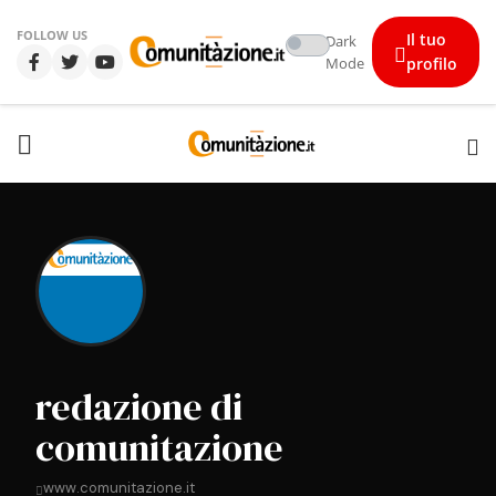
FOLLOW US
Il tuo
Dark
Mode
profilo
redazione di
comunitazione
www.comunitazione.it