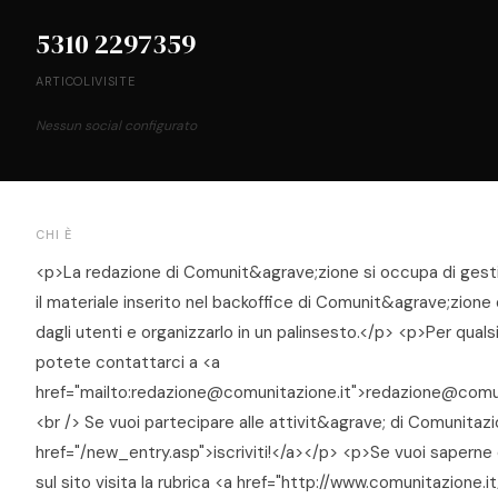
5310
2297359
ARTICOLI
VISITE
Nessun social configurato
CHI È
<p>La redazione di Comunit&agrave;zione si occupa di gesti
il materiale inserito nel backoffice di Comunit&agrave;zion
dagli utenti e organizzarlo in un palinsesto.</p> <p>Per quals
potete contattarci a <a
href="mailto:redazione@comunitazione.it">redazione@comun
<br /> Se vuoi partecipare alle attivit&agrave; di Comunitaz
href="/new_entry.asp">iscriviti!</a></p> <p>Se vuoi saperne
sul sito visita la rubrica <a href="http://www.comunitazione.i