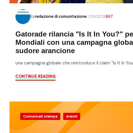
By
redazione di comunitazione
27/4/2026
667
Gatorade rilancia "Is It In You?" pe
Mondiali con una campagna globa
sudore arancione
una campagna globale che reintroduce il claim "Is It In Yo
CONTINUE READING
Comunicati stampa
eventi