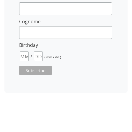
Cognome
Birthday
/
( mm / dd )