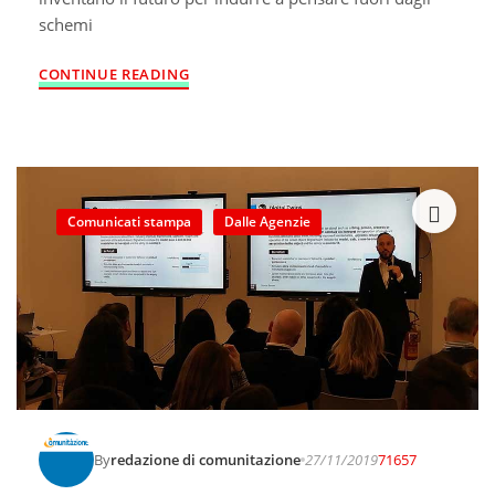
schemi
CONTINUE READING
Comunicati stampa
Dalle Agenzie
By
redazione di comunitazione
27/11/2019
71657