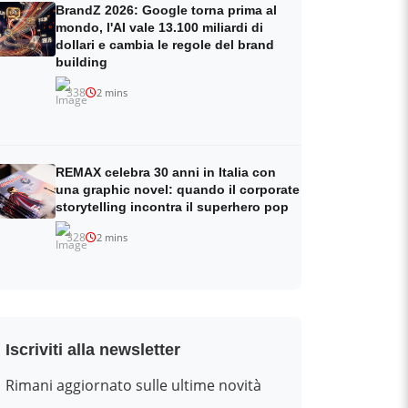
BrandZ 2026: Google torna prima al
mondo, l'AI vale 13.100 miliardi di
dollari e cambia le regole del brand
building
338
2 mins
REMAX celebra 30 anni in Italia con
una graphic novel: quando il corporate
storytelling incontra il superhero pop
328
2 mins
Iscriviti alla newsletter
Rimani aggiornato sulle ultime novità