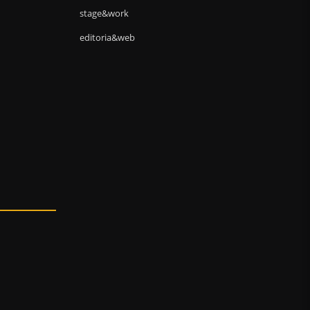
stage&work
editoria&web