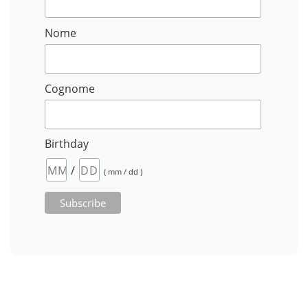
Nome
Cognome
Birthday
/
( mm / dd )