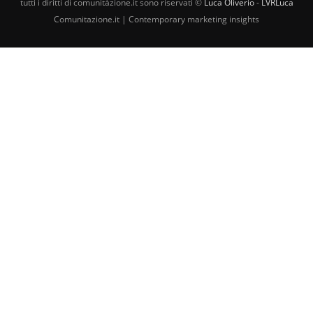
tutti i diritti di comunitàzione.it sono riservati ©
Luca Oliverio
-
LVRLuca
Comunitazione.it | Contemporary marketing insights