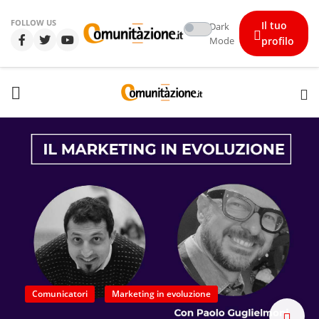
FOLLOW US
Il tuo
Dark
Mode
profilo
Comunicatori
Marketing in evoluzione