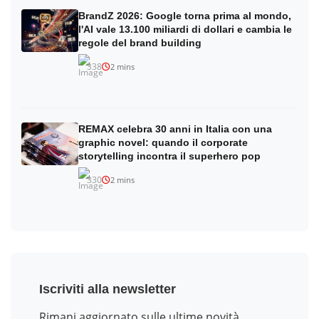
BrandZ 2026: Google torna prima al mondo,
l'AI vale 13.100 miliardi di dollari e cambia le
regole del brand building
338
2 mins
REMAX celebra 30 anni in Italia con una
graphic novel: quando il corporate
storytelling incontra il superhero pop
330
2 mins
Iscriviti alla newsletter
Rimani aggiornato sulle ultime novità