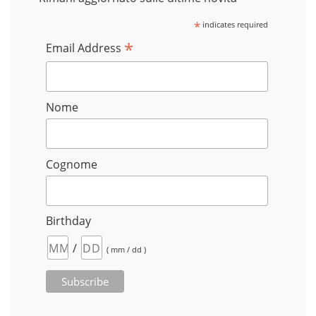
*
indicates required
*
Email Address
Nome
Cognome
Birthday
/
( mm / dd )