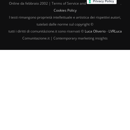
Online da febbraio 2002 | Terms of Service and
.
Cookies Policy
I testi rimangono proprietà intellettuale e artistica dei rispettivi autori,
tutelati dalle norme sul copyright ©
tutti i diritti di comunitàzione.it sono riservati ©
Luca Oliverio
-
LVRLuca
Comunitazione.it | Contemporary marketing insights