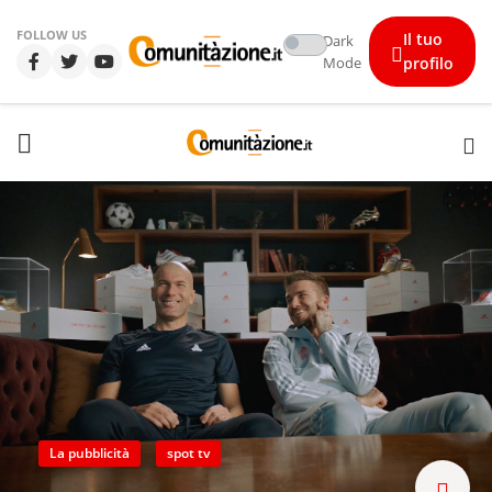
FOLLOW US
Il tuo
Dark
Mode
profilo
La pubblicità
spot tv