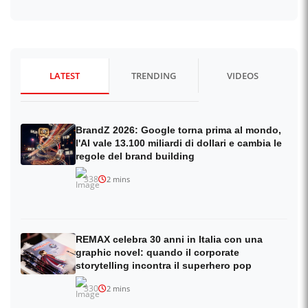
LATEST
TRENDING
VIDEOS
BrandZ 2026: Google torna prima al mondo,
l'AI vale 13.100 miliardi di dollari e cambia le
regole del brand building
338
2 mins
REMAX celebra 30 anni in Italia con una
graphic novel: quando il corporate
storytelling incontra il superhero pop
330
2 mins