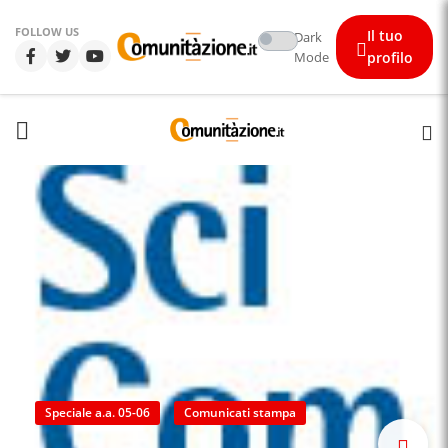
FOLLOW US
Il tuo
Dark
Mode
profilo
Speciale a.a. 05-06
Comunicati stampa