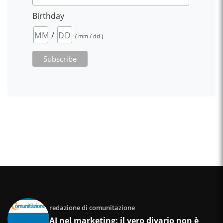
Birthday
/
( mm / dd )
redazione di comunitazione
AI nel marketing: il vero divario non è