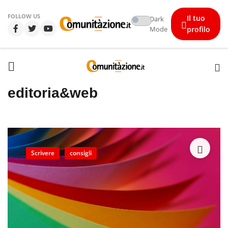
FOLLOW US
Il tuo
Dark
Mode
profilo
editoria
&
web
Scrivere
consigli