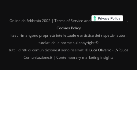
Online da febbraio 2002 | Terms of Service and
.
Cookies Policy
I testi rimangono proprietà intellettuale e artistica dei rispettivi autori,
tutelati dalle norme sul copyright ©
tutti i diritti di comunitàzione.it sono riservati ©
Luca Oliverio
-
LVRLuca
Comunitazione.it | Contemporary marketing insights