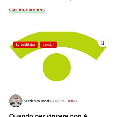
CONTINUE READING
La pubblicità
consigli
By
Federico Rossi
03/05/2010
16860
Quando per vincere non è