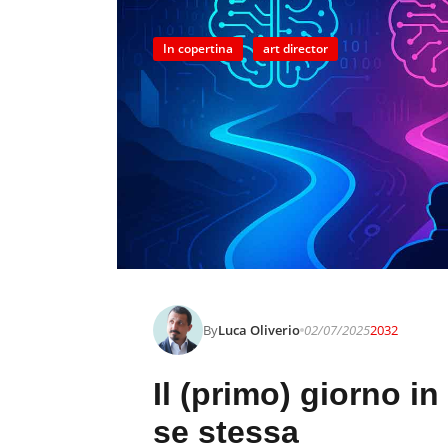
In copertina
art director
By
Luca Oliverio
02/07/2025
2032
Il (primo) giorno in
se stessa