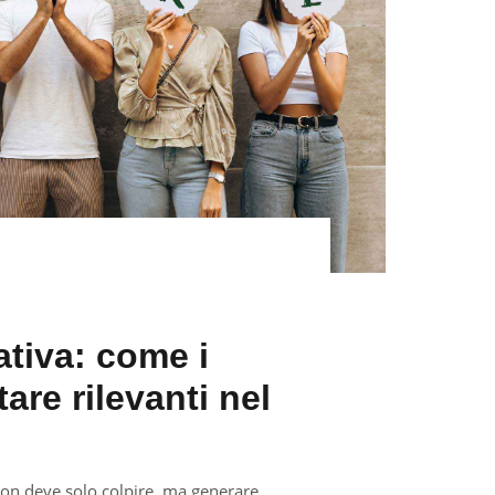
eativa: come i
re rilevanti nel
 non deve solo colpire, ma generare