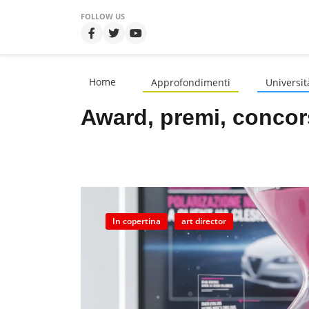
FOLLOW US
Home
Approfondimenti
Universit
Award, premi, concor
In copertina
art director