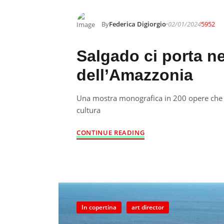
By
Federica Digiorgio
02/01/2024
5952
Salgado ci porta n
dell’Amazzonia
Una mostra monografica in 200 opere che c
cultura
CONTINUE READING
In copertina
art director