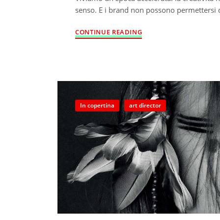
senso. E i brand non possono permettersi 
CONTINUE READING
In copertina
art director