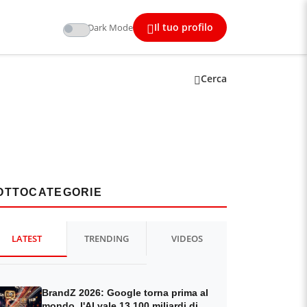
Il tuo profilo
Dark Mode
Cerca
OTTOCATEGORIE
LATEST
TRENDING
VIDEOS
BrandZ 2026: Google torna prima al
mondo, l'AI vale 13.100 miliardi di