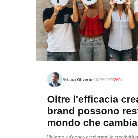
By
Luca Oliverio
18/04/2025
2604
Oltre l'efficacia cr
brand possono resta
mondo che cambia
Viviamo un’epoca accelerata: la creatività