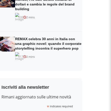
dollari e cambia le regole del brand
building
330
2 mins
REMAX celebra 30 anni in Italia con
una graphic novel: quando il corporate
storytelling incontra il superhero pop
317
2 mins
Iscriviti alla newsletter
Rimani aggiornato sulle ultime novità
*
indicates required