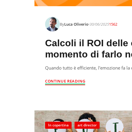
By
Luca Oliverio
30/06/2025
1562
Calcoli il ROI delle
momento di farlo ne
Quando tutto è efficiente, l'emozione fa la 
CONTINUE READING
In copertina
art director